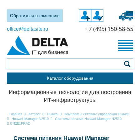
Обратиться в компанию
+7 (495) 150-58-55
office@deltasite.ru
Каталог оборудования
Информационные технологии для построения
ИТ-инфраструктуры
Главная
Каталог
Huawei
Комплексы сетевого управления Huawei
Huawei iManager N2510
Системы питания Huawei iManager N2510
CN2E1PRAD
Система питания Huawei iManager