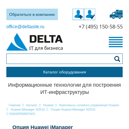
Обратиться в компанию
+7 (495) 150-58-55
office@deltasite.ru
Каталог оборудования
Информационные технологии для построения
ИТ-инфраструктуры
Главная
Каталог
Huawei
Комплексы сетевого управления Huawei
Huawei iManager N2510
Опции Huawei iManager N2510
NSASREMMON01
Опция Huawei iManager