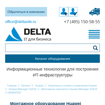
Обратиться в компанию
+7 (495) 150-58-55
office@deltasite.ru
Каталог оборудования
Информационные технологии для построения
ИТ-инфраструктуры
Главная
Каталог
Huawei
Комплексы сетевого управления Huawei
Huawei iManager N2510
Монтажные комплекты Huawei iManager N2510
H80B2P02F
Монтажное оборудование Huawei