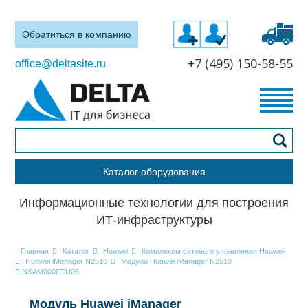
Обратиться в компанию
+7 (495) 150-58-55
office@deltasite.ru
Каталог оборудования
Информационные технологии для построения
ИТ-инфраструктуры
Главная
Каталог
Huawei
Комплексы сетевого управления Huawei
Huawei iManager N2510
Модули Huawei iManager N2510
NSAM000FTU06
Модуль Huawei iManager