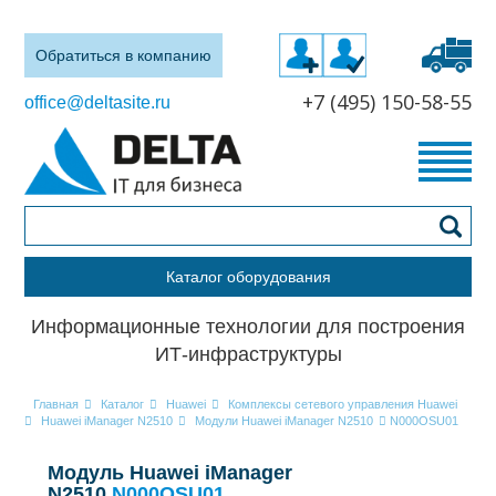
Обратиться в компанию
+7 (495) 150-58-55
office@deltasite.ru
Каталог оборудования
Информационные технологии для построения
ИТ-инфраструктуры
Главная
Каталог
Huawei
Комплексы сетевого управления Huawei
Huawei iManager N2510
Модули Huawei iManager N2510
N000OSU01
Модуль Huawei iManager
N2510
N000OSU01