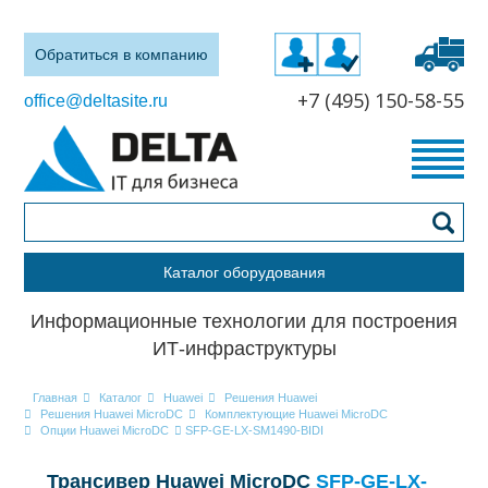
Обратиться в компанию
+7 (495) 150-58-55
office@deltasite.ru
Каталог оборудования
Информационные технологии для построения
ИТ-инфраструктуры
Главная
Каталог
Huawei
Решения Huawei
Решения Huawei MicroDC
Комплектующие Huawei MicroDC
Опции Huawei MicroDC
SFP-GE-LX-SM1490-BIDI
Трансивер Huawei MicroDC
SFP-GE-LX-