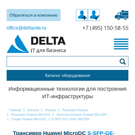
Обратиться в компанию
+7 (495) 150-58-55
office@deltasite.ru
Каталог оборудования
Информационные технологии для построения
ИТ-инфраструктуры
Главная
Каталог
Huawei
Решения Huawei
Решения Huawei MicroDC
Комплектующие Huawei MicroDC
Опции Huawei MicroDC
S-SFP-GE-LH40-SM1550
Трансивер Huawei MicroDC
S-SFP-GE-