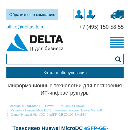
Обратиться в компанию
+7 (495) 150-58-55
office@deltasite.ru
Каталог оборудования
Информационные технологии для построения
ИТ-инфраструктуры
Главная
Каталог
Huawei
Решения Huawei
Решения Huawei MicroDC
Комплектующие Huawei MicroDC
Опции Huawei MicroDC
eSFP-GE-ZX100-SM1550
Трансивер Huawei MicroDC
eSFP-GE-