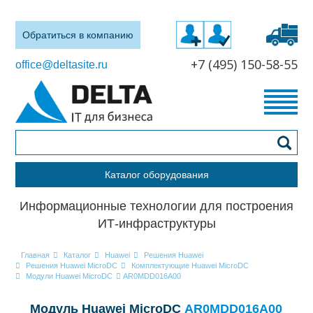
Обратиться в компанию
+7 (495) 150-58-55
office@deltasite.ru
Каталог оборудования
Информационные технологии для построения
ИТ-инфраструктуры
Главная
Каталог
Huawei
Решения Huawei
Решения Huawei MicroDC
Комплектующие Huawei MicroDC
Модули Huawei MicroDC
AR0MDD016A00
Модуль Huawei MicroDC
AR0MDD016A00