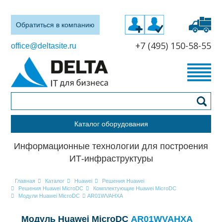
Обратиться в компанию
+7 (495) 150-58-55
office@deltasite.ru
Каталог оборудования
Информационные технологии для построения
ИТ-инфраструктуры
Главная
Каталог
Huawei
Решения Huawei
Решения Huawei MicroDC
Комплектующие Huawei MicroDC
Модули Huawei MicroDC
AR01WVAHXA
Модуль Huawei MicroDC
AR01WVAHXA