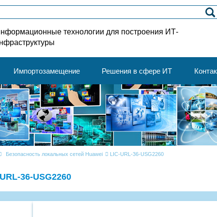
нформационные технологии для построения ИТ-
нфраструктуры
Импортозамещение
Решения в сфере ИТ
Конта
Безопасность локальных сетей Huawei
LIC-URL-36-USG2260
-URL-36-USG2260