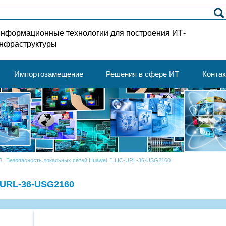
нформационные технологии для построения ИТ-
нфраструктуры
Импортозамещение
Решения в сфере ИТ
Конта
Безопасность локальных сетей Huawei
LIC-URL-36-USG2160
-URL-36-USG2160