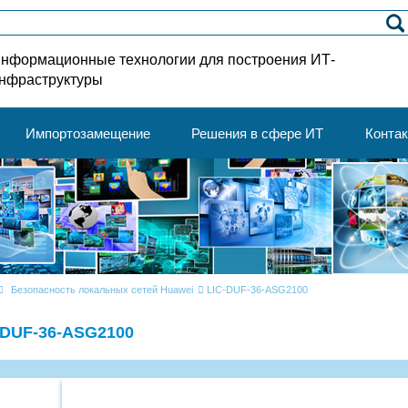
нформационные технологии для построения ИТ-
нфраструктуры
Импортозамещение
Решения в сфере ИТ
Конта
Безопасность локальных сетей Huawei
LIC-DUF-36-ASG2100
-DUF-36-ASG2100