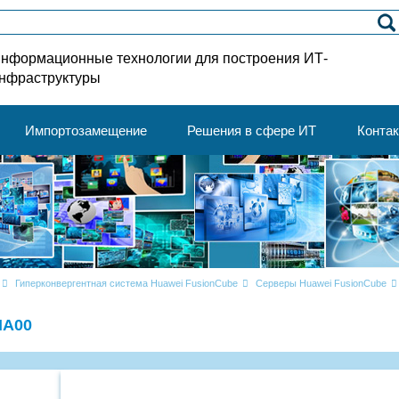
нформационные технологии для построения ИТ-
нфраструктуры
Импортозамещение
Решения в сфере ИТ
Конта
Гиперконвергентная система Huawei FusionCube
Серверы Huawei FusionCube
NA00