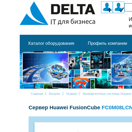
И
и
Каталог оборудования
Профиль компании
Главная
Каталог
Huawei
Конвергентные системы Huawei
Сервер Huawei FusionCube
FC0M08LC