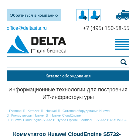
Обратиться в компанию
+7 (495) 150-58-55
office@deltasite.ru
Каталог оборудования
Информационные технологии для построения
ИТ-инфраструктуры
Главная
Каталог
Huawei
Сетевое оборудование Huawei
Коммутаторы Huawei
Huawei CloudEngine
Huawei CloudEngine S5732-H Hybrid Optical-Electrical
S5732-H48XUM2CC
Коммутатор Huawei CloudEngine S5732-