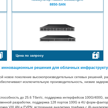
8850-SAN
Цена по запросу
: инновационные решения для облачных инфраструкт
ой новое поколение высокопроизводительных сетевых решений, р
 обеспечивают исключительную производительность, низкие задерж
способность до 25.6 Тбит/с, поддержка интерфейсов 100G/400G, з
твенной разработки, поддержка 128 портов 100G в 4U форм-фактор
ржка VXLAN и EVPN, встроенная аналитика трафика с AI-анализом,