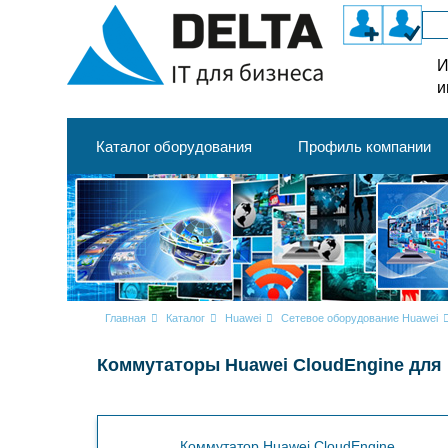
И
и
Каталог оборудования
Профиль компании
Главная
Каталог
Huawei
Сетевое оборудование Huawei
Коммутаторы Huawei CloudEngine для
Коммутатор Huawei CloudEngine