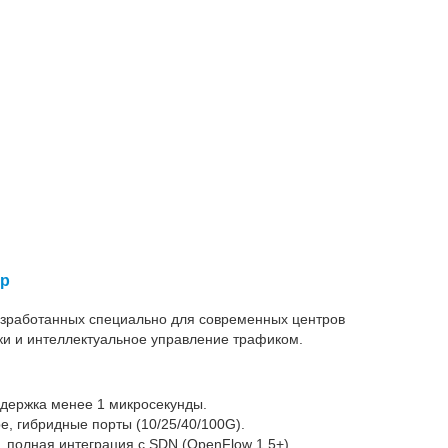
ур
азработанных специально для современных центров
ки и интеллектуальное управление трафиком.
адержка менее 1 микросекунды.
е, гибридные порты (10/25/40/100G).
 полная интеграция с SDN (OpenFlow 1.5+).