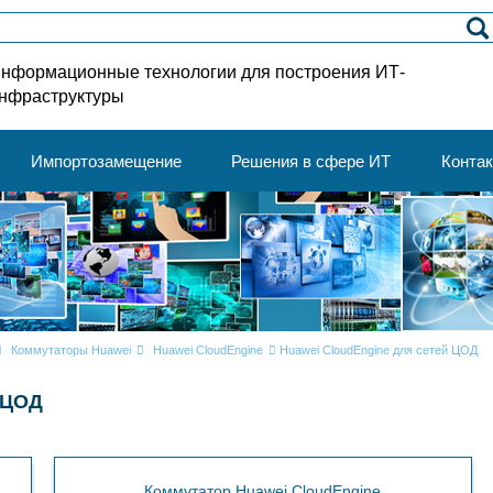
нформационные технологии для построения ИТ-
нфраструктуры
Импортозамещение
Решения в сфере ИТ
Конта
Коммутаторы Huawei
Huawei CloudEngine
Huawei CloudEngine для сетей ЦОД
 ЦОД
Коммутатор Huawei CloudEngine