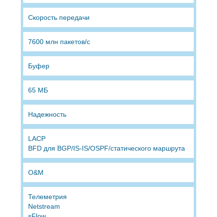
Скорость передачи
7600 млн пакетов/с
Буфер
65 МБ
Надежность
LACP
BFD для BGP/IS-IS/OSPF/статического маршрута
O&M
Телеметрия
Netstream
sFlow