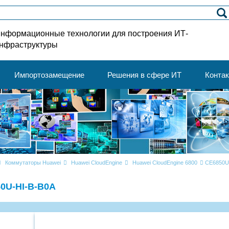
нформационные технологии для построения ИТ-
нфраструктуры
Импортозамещение
Решения в сфере ИТ
Конта
Коммутаторы Huawei
Huawei CloudEngine
Huawei CloudEngine 6800
CE6850U
0U-HI-B-B0A