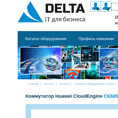
И
и
Каталог оборудования
Профиль компании
Главная
Каталог
Huawei
Сетевое оборудование Huawei
Коммутатор Huawei CloudEngine
CE685