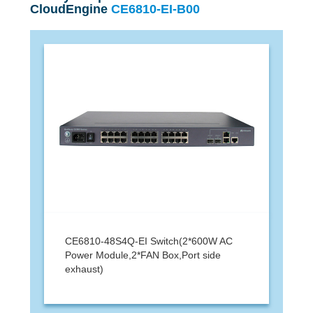
CloudEngine
CE6810-EI-B00
CE6810-48S4Q-EI Switch(2*600W AC
Power Module,2*FAN Box,Port side
exhaust)