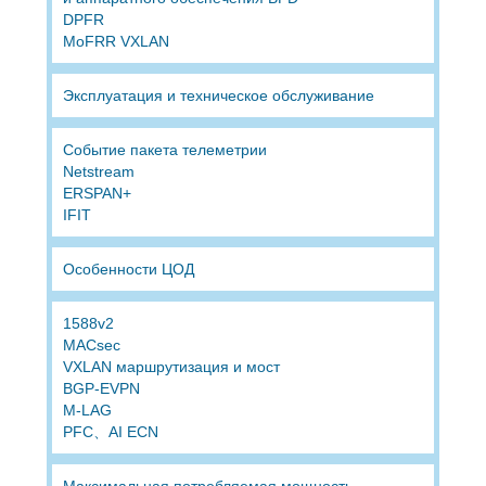
DPFR
MoFRR VXLAN
Эксплуатация и техническое обслуживание
Событие пакета телеметрии
Netstream
ERSPAN+
IFIT
Особенности ЦОД
1588v2
MACsec
VXLAN маршрутизация и мост
BGP-EVPN
M-LAG
PFC、AI ECN
Максимальная потребляемая мощность