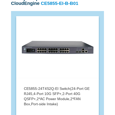
CloudEngine
CE5855-EI-B-B01
CE5855-24T4S2Q-EI Switch(24-Port GE
RJ45,4-Port 10G SFP+,2-Port 40G
QSFP+,2*AC Power Module,2*FAN
Box,Port-side Intake)