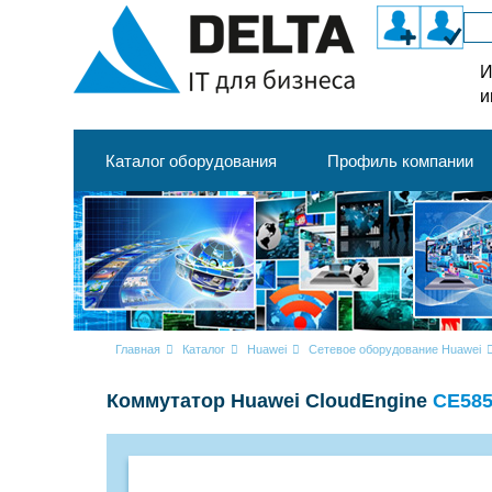
И
и
Каталог оборудования
Профиль компании
Главная
Каталог
Huawei
Сетевое оборудование Huawei
Коммутатор Huawei CloudEngine
CE585