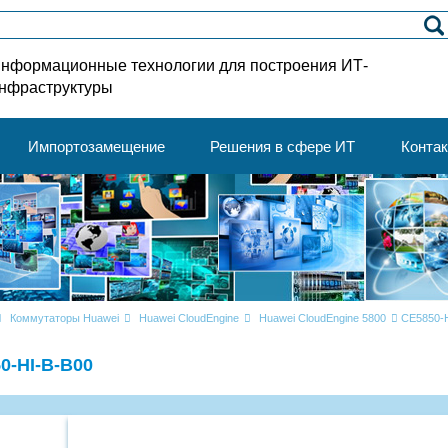
нформационные технологии для построения ИТ-
нфраструктуры
Импортозамещение
Решения в сфере ИТ
Конта
Коммутаторы Huawei
Huawei CloudEngine
Huawei CloudEngine 5800
CE5850-
0-HI-B-B00