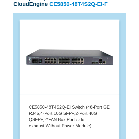
CloudEngine
CE5850-48T4S2Q-EI-F
CE5850-48T4S2Q-EI Switch (48-Port GE
RJ45,4-Port 10G SFP+,2-Port 40G
QSFP+,2*FAN Box,Port-side
exhaust,Without Power Module)