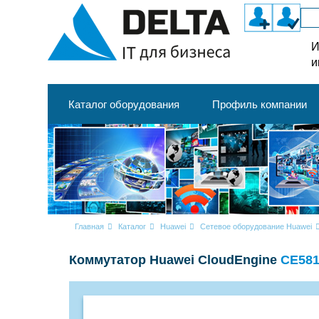
И
и
Каталог оборудования
Профиль компании
Главная
Каталог
Huawei
Сетевое оборудование Huawei
Коммутатор Huawei CloudEngine
CE581