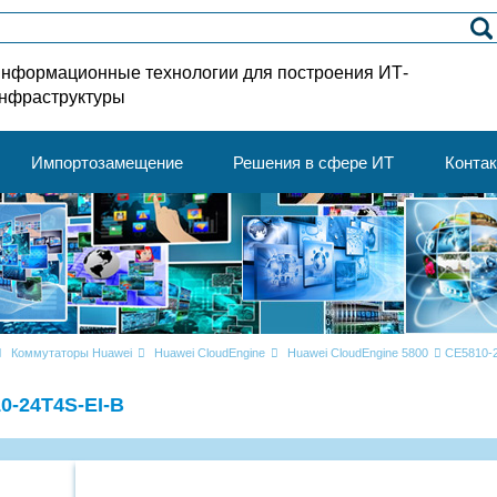
нформационные технологии для построения ИТ-
нфраструктуры
Импортозамещение
Решения в сфере ИТ
Конта
Коммутаторы Huawei
Huawei CloudEngine
Huawei CloudEngine 5800
CE5810-
0-24T4S-EI-B