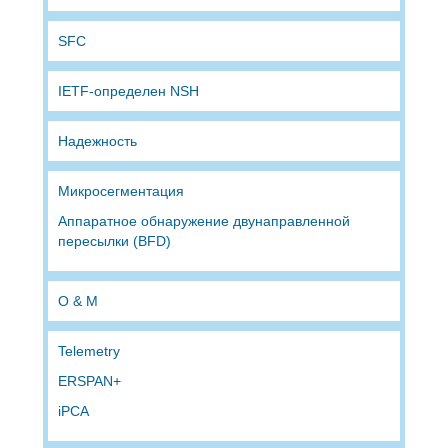
SFC
IETF-определен NSH
Надежность
Микросегментация
Аппаратное обнаружение двунаправленной
пересылки (BFD)
O & M
Telemetry
ERSPAN+
iPCA