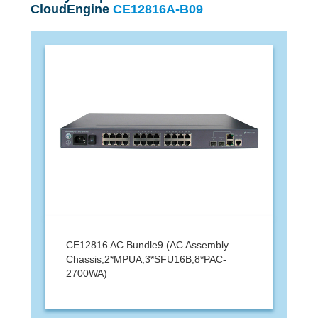
CloudEngine
CE12816A-B09
CE12816 AC Bundle9 (AC Assembly
Chassis,2*MPUA,3*SFU16B,8*PAC-
2700WA)