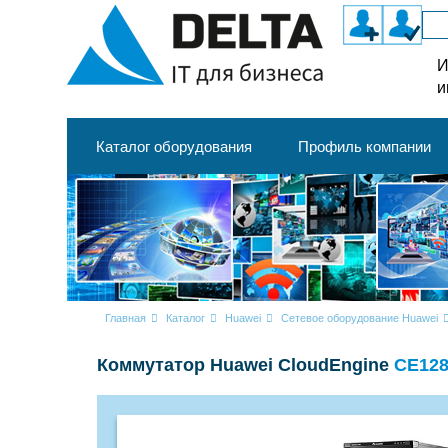
И
и
Каталог оборудования
Профиль компании
Главная
Каталог
Huawei
Сетевое оборудование Huawei
Коммутатор Huawei CloudEngine
CE128