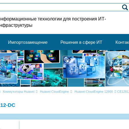
нформационные технологии для построения ИТ-
нфраструктуры
Импортозамещение
Решения в сфере ИТ
Конта
Коммутаторы Huawei
Huawei CloudEngine
Huawei CloudEngine 12800
CE1281
12-DC