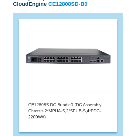
CloudEngine
CE12808SD-B0
CE12808S DC Bundle0 (DC Assembly
Chassis,2*MPUA-S,2*SFUB-S,4*PDC-
2200WA)