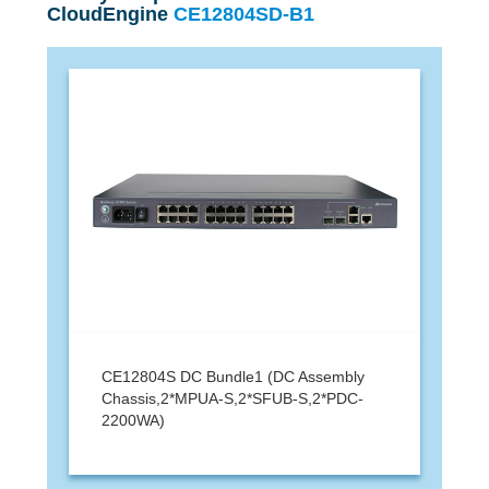
CloudEngine
CE12804SD-B1
CE12804S DC Bundle1 (DC Assembly
Chassis,2*MPUA-S,2*SFUB-S,2*PDC-
2200WA)