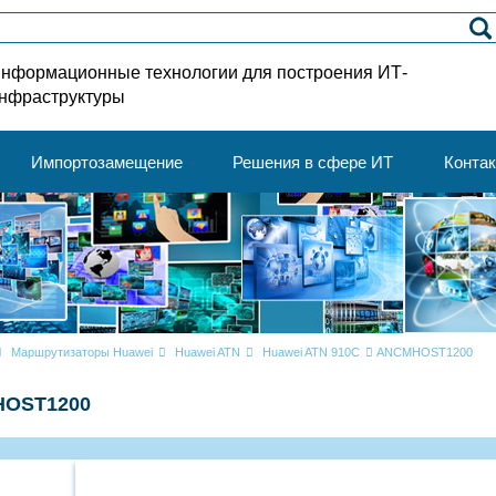
нформационные технологии для построения ИТ-
нфраструктуры
Импортозамещение
Решения в сфере ИТ
Конта
Маршрутизаторы Huawei
Huawei ATN
Huawei ATN 910C
ANCMHOST1200
HOST1200