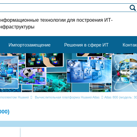
нформационные технологии для построения ИТ-
нфраструктуры
Импортозамещение
Решения в сфере ИТ
Конта
теллектом Huawei
Вычислительная платформа Huawei Atlas
Atlas 800 (модель: 3
000)