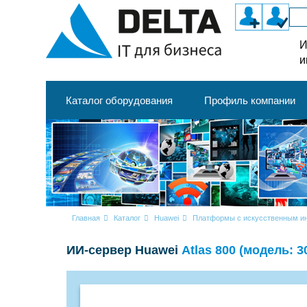
И
и
Каталог оборудования
Профиль компании
Главная
Каталог
Huawei
Платформы с искусственным ин
ИИ-сервер Huawei
Atlas 800 (модель: 3