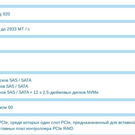
g 920
до 2933 МТ / с
сков SAS / SATA
ов SAS / SATA
ков SAS / SATA + 12 x 2,5-дюймовых дисков NVMe
 или 60
 PCIe, среди которых один слот PCIe, предназначенный для вставно
ставных плат контроллера PCIe RAID