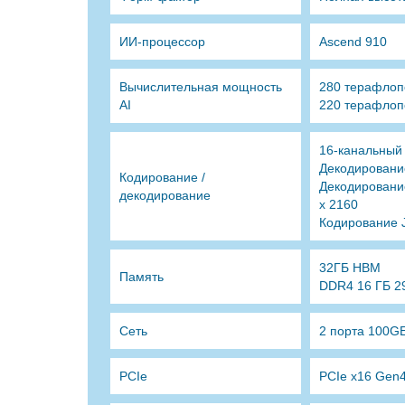
ИИ-процессор
Ascend 910
Вычислительная мощность
280 терафлопс
AI
220 терафлоп
16-канальный 
Декодировани
Кодирование /
Декодировани
декодирование
x 2160
Кодирование 
32ГБ HBM
Память
DDR4 16 ГБ 29
Сеть
2 порта 100G
PCIe
PCIe x16 Gen4