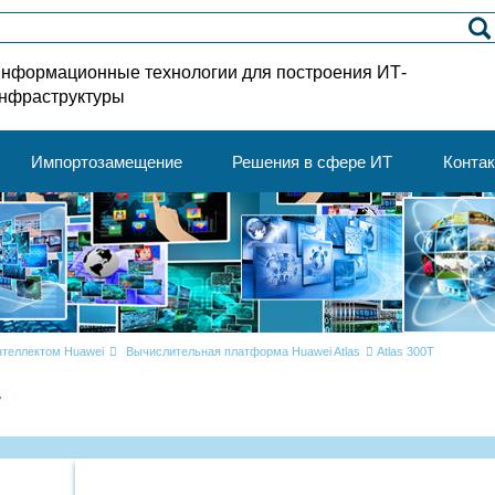
нформационные технологии для построения ИТ-
нфраструктуры
Импортозамещение
Решения в сфере ИТ
Конта
теллектом Huawei
Вычислительная платформа Huawei Atlas
Atlas 300T
T