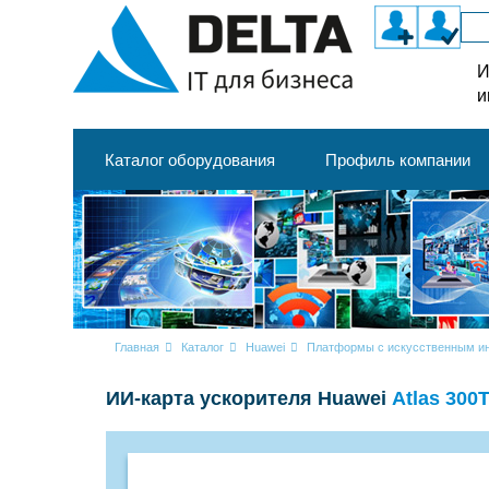
И
и
Каталог оборудования
Профиль компании
Главная
Каталог
Huawei
Платформы с искусственным ин
ИИ-карта ускорителя Huawei
Atlas 300