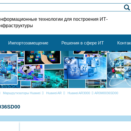
нформационные технологии для построения ИТ-
нфраструктуры
Импортозамещение
Решения в сфере ИТ
Конта
Маршрутизаторы Huawei
Huawei AR
Huawei AR3000
AR0M0036SD00
036SD00