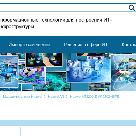
нформационные технологии для построения ИТ-
нфраструктуры
Импортозамещение
Решения в сфере ИТ
Конта
Маршрутизаторы Huawei
Huawei AR
Huawei AR2200
AR2202-48FE