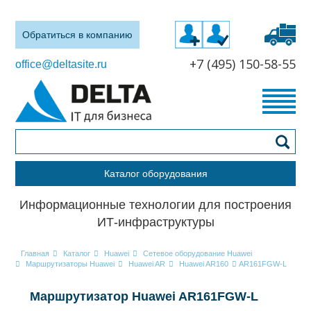
Обратиться в компанию
+7 (495) 150-58-55
office@deltasite.ru
Каталог оборудования
Информационные технологии для построения
ИТ-инфраструктуры
Главная
Каталог
Huawei
Сетевое оборудование Huawei
Маршрутизаторы Huawei
Huawei AR
Huawei AR160
AR161FGW-L
Маршрутизатор Huawei AR161FGW-L