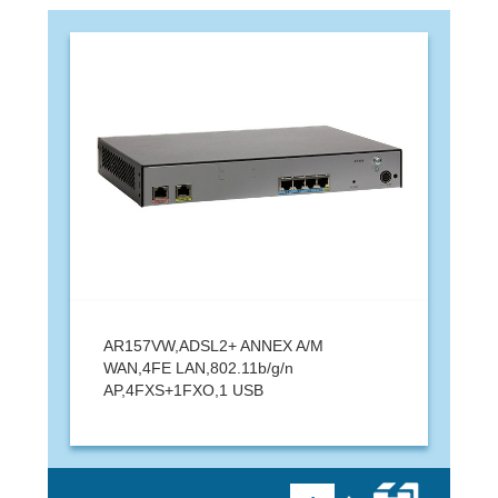
AR157VW,ADSL2+ ANNEX A/M
WAN,4FE LAN,802.11b/g/n
AP,4FXS+1FXO,1 USB