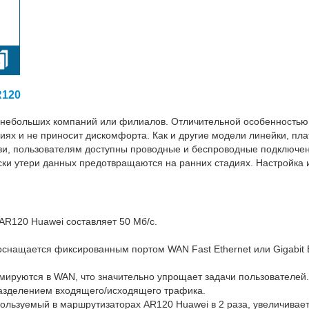
R120
небольших компаний или филиалов. Отличительной особенностью
иях и не приносит дискомфорта. Как и другие модели линейки, п
зи, пользователям доступны проводные и беспроводные подключе
ски утери данных предотвращаются на ранних стадиях. Настройка
AR120 Huawei составляет 50 Мб/с.
снащается фиксированным портом WAN Fast Ethernet или Gigabit E
ируются в WAN, что значительно упрощает задачи пользователей. 
разделением входящего/исходящего трафика.
льзуемый в маршрутизаторах AR120 Huawei в 2 раза, увеличивает