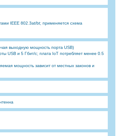
тами IEEE 802.3at/bt; применяется схема
ключая выходную мощность порта USB)
рты USB и 5 Гбит/с; плата IoT потребляет менее 0.5
яемая мощность зависит от местных законов и
нтенна