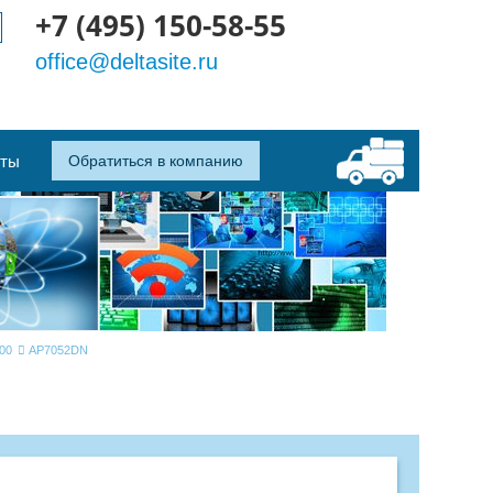
+7 (495) 150-58-55
office@deltasite.ru
кты
Обратиться в компанию
00
AP7052DN