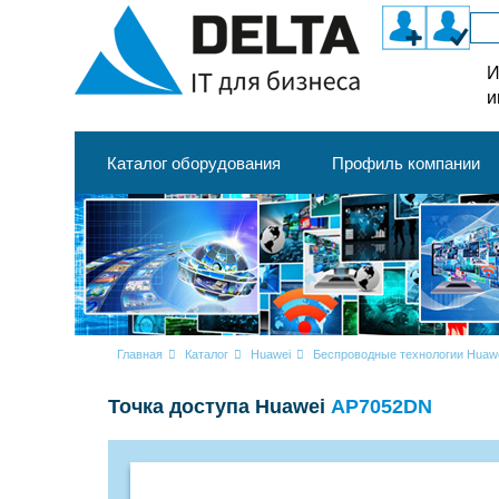
И
и
Каталог оборудования
Профиль компании
Главная
Каталог
Huawei
Беспроводные технологии Huaw
Точка доступа Huawei
AP7052DN