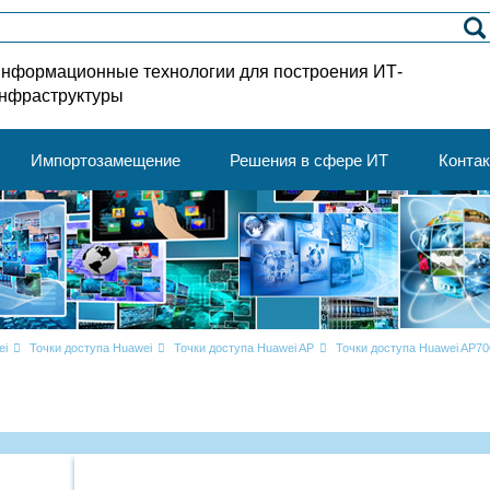
нформационные технологии для построения ИТ-
нфраструктуры
Импортозамещение
Решения в сфере ИТ
Конта
ei
Точки доступа Huawei
Точки доступа Huawei AP
Точки доступа Huawei AP70