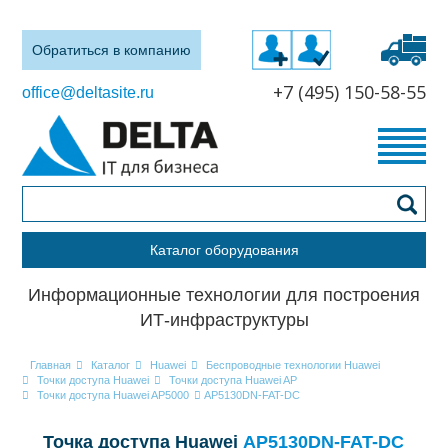
Обратиться в компанию
+7 (495) 150-58-55
office@deltasite.ru
Каталог оборудования
Информационные технологии для построения
ИТ-инфраструктуры
Главная
Каталог
Huawei
Беспроводные технологии Huawei
Точки доступа Huawei
Точки доступа Huawei AP
Точки доступа Huawei AP5000
AP5130DN-FAT-DC
Точка доступа Huawei
AP5130DN-FAT-DC