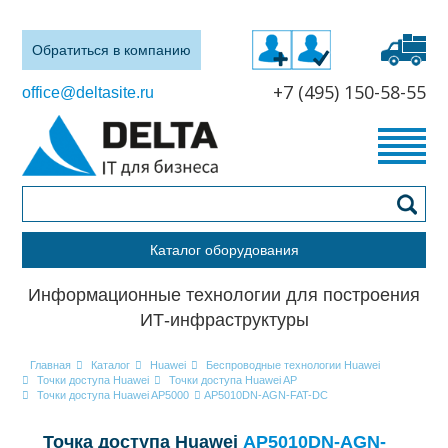
Обратиться в компанию
+7 (495) 150-58-55
office@deltasite.ru
Каталог оборудования
Информационные технологии для построения
ИТ-инфраструктуры
Главная
Каталог
Huawei
Беспроводные технологии Huawei
Точки доступа Huawei
Точки доступа Huawei AP
Точки доступа Huawei AP5000
AP5010DN-AGN-FAT-DC
Точка доступа Huawei
AP5010DN-AGN-