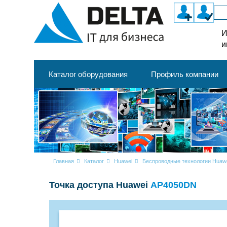
И
и
Каталог оборудования
Профиль компании
Главная
Каталог
Huawei
Беспроводные технологии Huaw
Точка доступа Huawei
AP4050DN