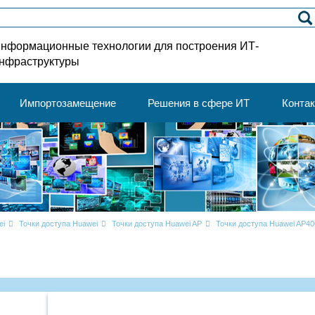
нформационные технологии для построения ИТ-
нфраструктуры
Импортозамещение
Решения в сфере ИТ
Конта
ei
Точки доступа Huawei
Точки доступа Huawei AP
Точки доступа Huawei AP40