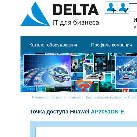
И
и
Каталог оборудования
Профиль компании
Главная
Каталог
Huawei
Беспроводные технологии Huaw
Точка доступа Huawei
AP2051DN-E