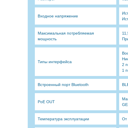
Ис
Входное напряжение
Ист
Максимальная потребляемая
11
мощность
Пр
Во
Ни
Типы интерфейса
2 
1 
Встроенный порт Bluetooth
BL
Ма
PoE OUT
GE
Температура эксплуатации
От