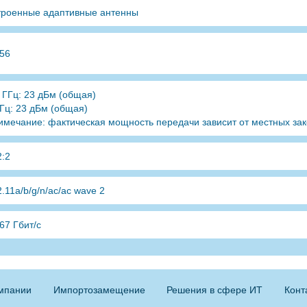
троенные адаптивные антенны
256
4 ГГц: 23 дБм (общая)
ГГц: 23 дБм (общая)
имечание: фактическая мощность передачи зависит от местных зак
2:2
.11a/b/g/n/ac/ac wave 2
67 Гбит/с
мпании
Импортозамещение
Решения в сфере ИТ
Конт