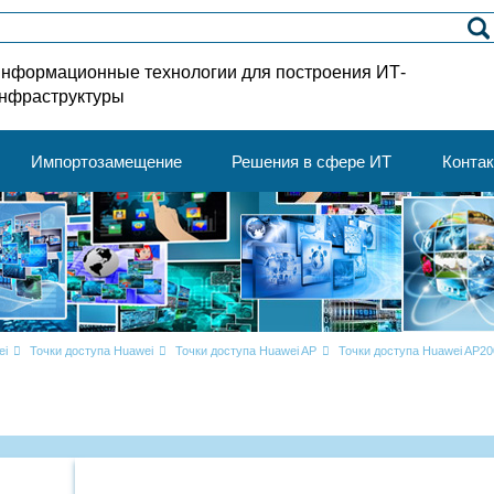
нформационные технологии для построения ИТ-
нфраструктуры
Импортозамещение
Решения в сфере ИТ
Конта
ei
Точки доступа Huawei
Точки доступа Huawei AP
Точки доступа Huawei AP20