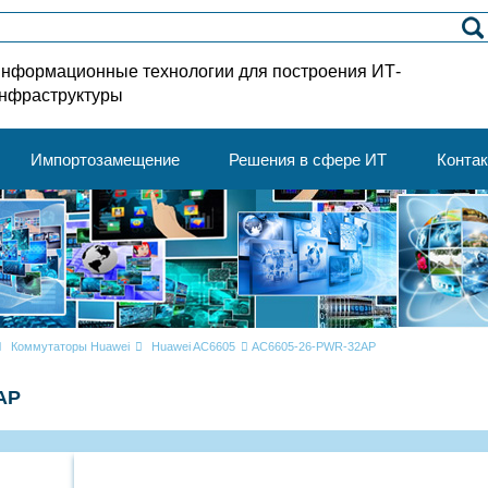
нформационные технологии для построения ИТ-
нфраструктуры
Импортозамещение
Решения в сфере ИТ
Конта
Коммутаторы Huawei
Huawei AC6605
AC6605-26-PWR-32AP
AP