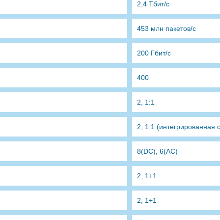
2,4 Тбит/с
453 млн пакетов/с
200 Гбит/с
400
2, 1:1
2, 1:1 (интегрированная 
8(DC), 6(AC)
2, 1+1
2, 1+1