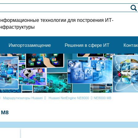
нформационные технологии для построения ИТ-
нфраструктуры
Импортозамещение
Решения в сфере ИТ
Конта
Маршрутизаторы Huawei
Huawei NetEngine NE8000
NE8000 M8
 M8