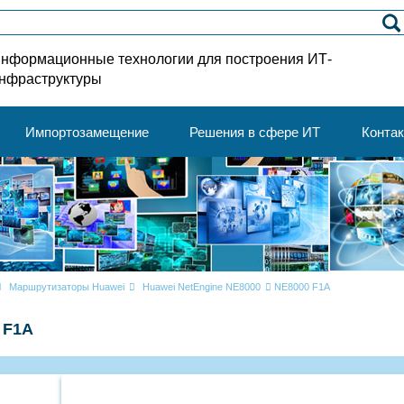
нформационные технологии для построения ИТ-
нфраструктуры
Импортозамещение
Решения в сфере ИТ
Конта
Маршрутизаторы Huawei
Huawei NetEngine NE8000
NE8000 F1A
 F1A