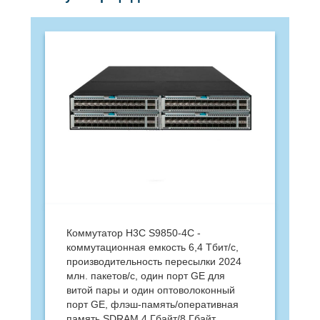
Коммутатор H3C S9850-4C -
коммутационная емкость 6,4 Тбит/с,
производитель­ность пересылки 2024
млн. пакетов/с, один порт GE для
витой пары и один оптоволоконный
порт GE, флэш-память/оперативная
память SDRAM 4 Гбайт/8 Гбайт