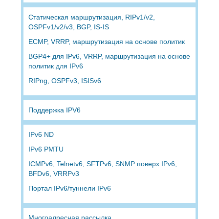
Статическая маршрутизация, RIPv1/v2,
OSPFv1/v2/v3, BGP, IS-IS
ECMP, VRRP, маршрутизация на основе политик
BGP4+ для IPv6, VRRP, маршрутизация на основе
политик для IPv6
RIPng, OSPFv3, ISISv6
Поддержка IPV6
IPv6 ND
IPv6 PMTU
ICMPv6, Telnetv6, SFTPv6, SNMP поверх IPv6,
BFDv6, VRRPv3
Портал IPv6/туннели IPv6
Многоадресная рассылка