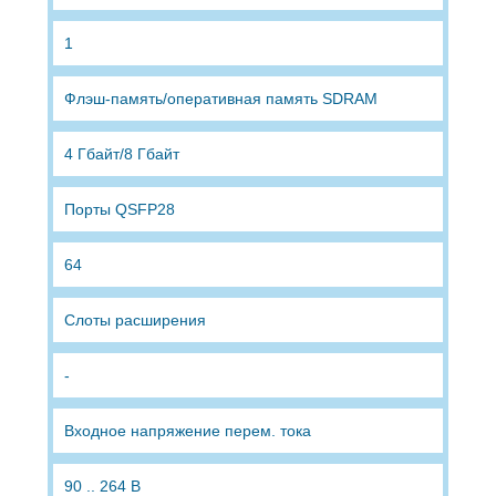
1
Флэш-память/оперативная память SDRAM
4 Гбайт/8 Гбайт
Порты QSFP28
64
Слоты расширения
-
Входное напряжение перем. тока
90 .. 264 В