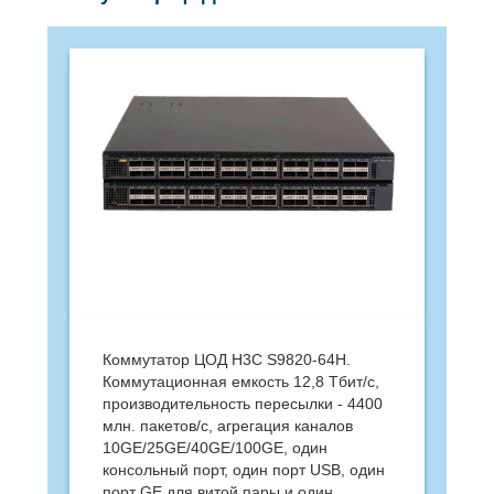
Коммутатор ЦОД H3C S9820-64H.
Коммутационная емкость 12,8 Тбит/с,
производитель­ность пересылки - 4400
млн. пакетов/с, агрегация каналов
10GE/25GE/40GE/100GE, один
консольный порт, один порт USB, один
порт GE для витой пары и один