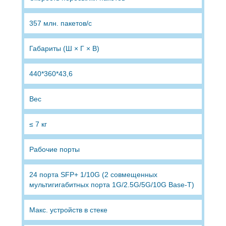
357 млн. пакетов/с
Габариты (Ш × Г × В)
440*360*43,6
Вес
≤ 7 кг
Рабочие порты
24 порта SFP+ 1/10G (2 совмещенных
мультигигабитных порта 1G/2.5G/5G/10G Base-T)
Макс. устройств в стеке