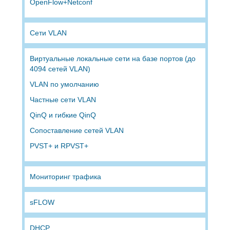
OpenFlow+Netconf
Сети VLAN
Виртуальные локальные сети на базе портов (до
4094 сетей VLAN)
VLAN по умолчанию
Частные сети VLAN
QinQ и гибкие QinQ
Сопоставление сетей VLAN
PVST+ и RPVST+
Мониторинг трафика
sFLOW
DHCP