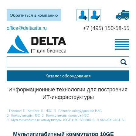
Обратиться в компанию
+7 (495) 150-58-55
office@deltasite.ru
Каталог оборудования
Информационные технологии для построения
ИТ-инфраструктуры
Главная
Каталог
H3C
Сетевое оборудование H3C
Коммутаторы H3C
Коммутаторы кампуса H3C
Мультигигабитные коммутаторы 10GE H3C S6520X-SI
S6520X-24ST-SI
Мультигигабитный коммутатор 10GE