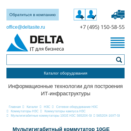
Обратиться в компанию
+7 (495) 150-58-55
office@deltasite.ru
Каталог оборудования
Информационные технологии для построения
ИТ-инфраструктуры
Главная
Каталог
H3C
Сетевое оборудование H3C
Коммутаторы H3C
Коммутаторы кампуса H3C
Мультигигабитные коммутаторы 10GE H3C S6520X-SI
S6520X-16XT-SI
Мультигигабитный коммутатор 10GE