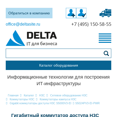
Обратиться в компанию
+7 (495) 150-58-55
office@deltasite.ru
Каталог оборудования
Информационные технологии для построения
ИТ-инфраструктуры
Главная
Каталог
H3C
Сетевое оборудование H3C
Коммутаторы H3C
Коммутаторы кампуса H3C
Gigabit коммутаторы доступа H3C S5000V3-EI
S5024PV3-EI-PWR
Гигабитный коммутатор доступа H3C